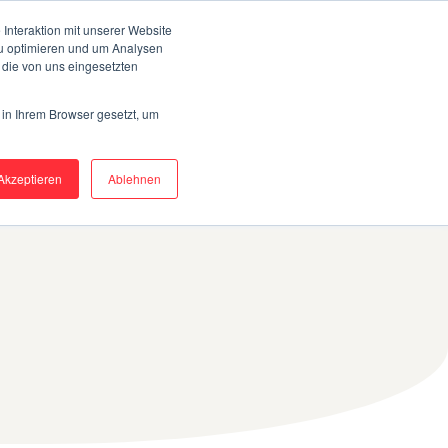
OE
FAQ
MEDIATHEK
ABOUT
Interaktion mit unserer Website
zu optimieren und um Analysen
 die von uns eingesetzten
BLOG
JETZT TESTEN
DEUTSCH
 in Ihrem Browser gesetzt, um
Akzeptieren
Ablehnen